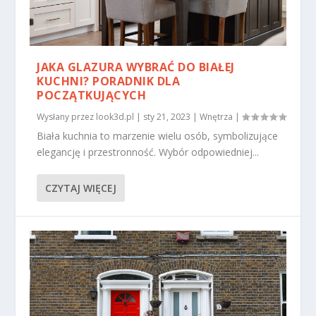
JAKA GLAZURA WYBRAĆ DO BIAŁEJ
KUCHNI? PORADNIK DLA
POCZĄTKUJĄCYCH
Wysłany przez
look3d.pl
|
sty 21, 2023
|
Wnętrza
|
Biała kuchnia to marzenie wielu osób, symbolizujące
elegancję i przestronność. Wybór odpowiedniej...
CZYTAJ WIĘCEJ