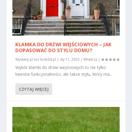
KLAMKA DO DRZWI WEJŚCIOWYCH – JAK
DOPASOWAĆ DO STYLU DOMU?
Wysłany przez
look3d.pl
|
sty 11, 2023
|
Wnętrza
|
Wybór klamki do drzwi wejściowych to nie tylko
kwestia funkcjonalności, ale także stylu, który ma...
CZYTAJ WIĘCEJ