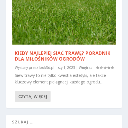
KIEDY NAJLEPIEJ SIAĆ TRAWĘ? PORADNIK
DLA MIŁOŚNIKÓW OGRODÓW
Wysłany przez
look3d.pl
|
sty 1, 2023
|
Wnętrza
|
Siew trawy to nie tylko kwestia estetyki, ale także
kluczowy element pielęgnacji każdego ogrodu....
CZYTAJ WIĘCEJ