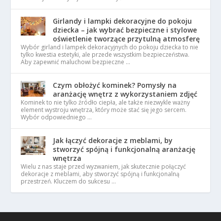
Girlandy i lampki dekoracyjne do pokoju
dziecka – jak wybrać bezpieczne i stylowe
oświetlenie tworzące przytulną atmosferę
Wybór girland i lampek dekoracyjnych do pokoju dziecka to nie
tylko kwestia estetyki, ale przede wszystkim bezpieczeństwa.
Aby zapewnić maluchowi bezpieczne …
Czym obłożyć kominek? Pomysły na
aranżację wnętrz z wykorzystaniem zdjęć
Kominek to nie tylko źródło ciepła, ale także niezwykle ważny
element wystroju wnętrza, który może stać się jego sercem.
Wybór odpowiedniego …
Jak łączyć dekoracje z meblami, by
stworzyć spójną i funkcjonalną aranżację
wnętrza
Wielu z nas staje przed wyzwaniem, jak skutecznie połączyć
dekoracje z meblami, aby stworzyć spójną i funkcjonalną
przestrzeń. Kluczem do sukcesu …