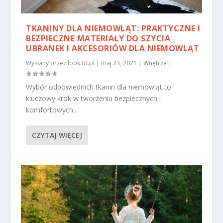
TKANINY DLA NIEMOWLĄT: PRAKTYCZNE I
BEZPIECZNE MATERIAŁY DO SZYCIA
UBRANEK I AKCESORIÓW DLA NIEMOWLĄT
Wysłany przez
look3d.pl
|
maj 23, 2021
|
Wnętrza
|
Wybór odpowiednich tkanin dla niemowląt to
kluczowy krok w tworzeniu bezpiecznych i
komfortowych...
CZYTAJ WIĘCEJ