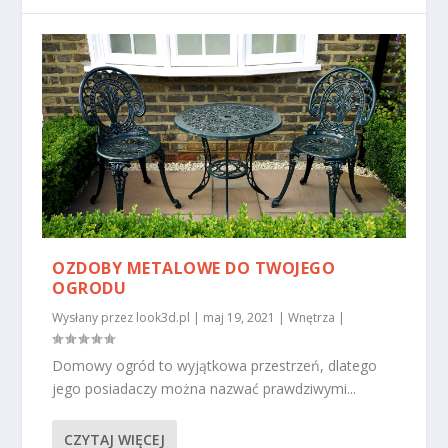
OZDOBY METALOWE DO TWOJEGO
OGRODU
Wysłany przez
look3d.pl
|
maj 19, 2021
|
Wnętrza
|
Domowy ogród to wyjątkowa przestrzeń, dlatego
jego posiadaczy można nazwać prawdziwymi...
CZYTAJ WIĘCEJ