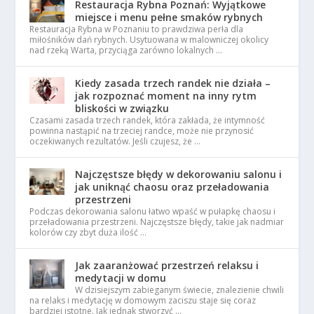
Restauracja Rybna Poznań: Wyjątkowe
miejsce i menu pełne smaków rybnych
Restauracja Rybna w Poznaniu to prawdziwa perła dla
miłośników dań rybnych. Usytuowana w malowniczej okolicy
nad rzeką Warta, przyciąga zarówno lokalnych …
Kiedy zasada trzech randek nie działa –
jak rozpoznać moment na inny rytm
bliskości w związku
Czasami zasada trzech randek, która zakłada, że intymność
powinna nastąpić na trzeciej randce, może nie przynosić
oczekiwanych rezultatów. Jeśli czujesz, że …
Najczęstsze błędy w dekorowaniu salonu i
jak uniknąć chaosu oraz przeładowania
przestrzeni
Podczas dekorowania salonu łatwo wpaść w pułapkę chaosu i
przeładowania przestrzeni. Najczęstsze błędy, takie jak nadmiar
kolorów czy zbyt duża ilość …
Jak zaaranżować przestrzeń relaksu i
medytacji w domu
W dzisiejszym zabieganym świecie, znalezienie chwili
na relaks i medytację w domowym zaciszu staje się coraz
bardziej istotne. Jak jednak stworzyć …