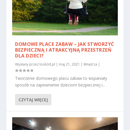
DOMOWE PLACE ZABAW – JAK STWORZYĆ
BEZPIECZNĄ I ATRAKCYJNĄ PRZESTRZEŃ
DLA DZIECI?
Wysłany przez
look3d.pl
|
maj 21, 2021
|
Wnętrza
|
Tworzenie domowego placu zabaw to wspaniały
sposób na zapewnienie dzieciom bezpiecznej i...
CZYTAJ WIĘCEJ