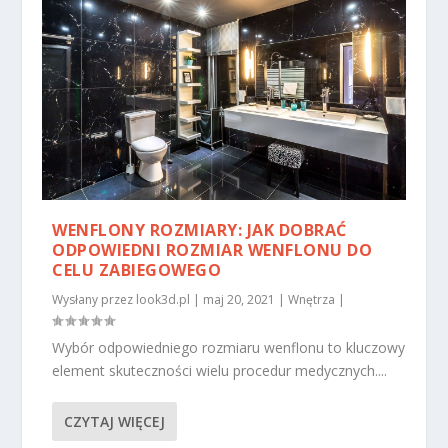
WENFLONY ROZMIARY: JAK DOBRAĆ
ODPOWIEDNI ROZMIAR WENFLONU DO
CELU ZABIEGOWEGO
Wysłany przez
look3d.pl
|
maj 20, 2021
|
Wnętrza
|
Wybór odpowiedniego rozmiaru wenflonu to kluczowy
element skuteczności wielu procedur medycznych....
CZYTAJ WIĘCEJ