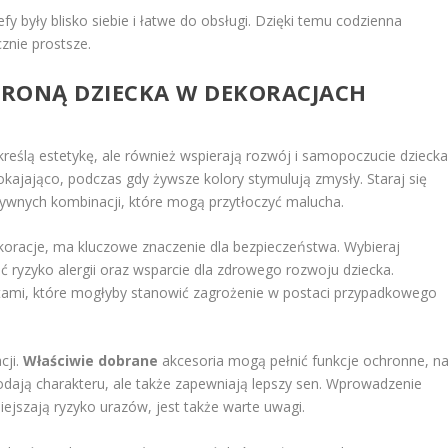
fy były blisko siebie i łatwe do obsługi. Dzięki temu codzienna
znie prostsze.
CHRONĄ DZIECKA W DEKORACJACH
dkreślą estetykę, ale również wspierają rozwój i samopoczucie dziecka
kajająco, podczas gdy żywsze kolory stymulują zmysły. Staraj się
sywnych kombinacji, które mogą przytłoczyć malucha.
koracje, ma kluczowe znaczenie dla bezpieczeństwa. Wybieraj
ć ryzyko alergii oraz wsparcie dla zdrowego rozwoju dziecka.
tami, które mogłyby stanowić zagrożenie w postaci przypadkowego
cji.
Właściwie dobrane
akcesoria mogą pełnić funkcje ochronne, n
dodają charakteru, ale także zapewniają lepszy sen. Wprowadzenie
iejszają ryzyko urazów, jest także warte uwagi.