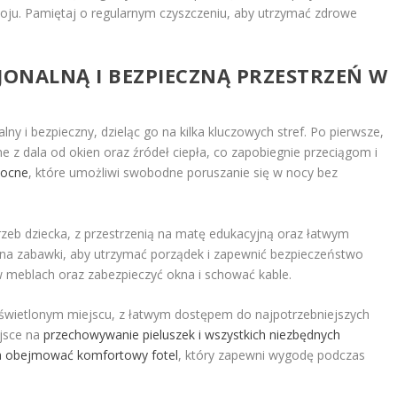
koju. Pamiętaj o regularnym czyszczeniu, aby utrzymać zdrowe
ONALNĄ I BEZPIECZNĄ PRZESTRZEŃ W
y i bezpieczny, dzieląc go na kilka kluczowych stref. Po pierwsze,
z dala od okien oraz źródeł ciepła, co zapobiegnie przeciągom i
nocne
, które umożliwi swobodne poruszanie się w nocy bez
eb dziecka, z przestrzenią na matę edukacyjną oraz łatwym
na zabawki, aby utrzymać porządek i zapewnić bezpieczeństwo
w meblach oraz zabezpieczyć okna i schować kable.
 oświetlonym miejscu, z łatwym dostępem do najpotrzebniejszych
ejsce na
przechowywanie pieluszek i wszystkich niezbędnych
a obejmować komfortowy fotel
, który zapewni wygodę podczas