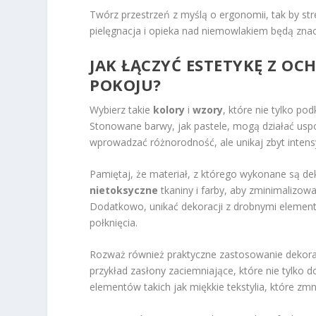
Twórz przestrzeń z myślą o ergonomii, tak by stre
pielęgnacja i opieka nad niemowlakiem będą znac
JAK ŁĄCZYĆ ESTETYKĘ Z O
POKOJU?
Wybierz takie
kolory
i
wzory
, które nie tylko po
Stonowane barwy, jak pastele, mogą działać uspo
wprowadzać różnorodność, ale unikaj zbyt inten
Pamiętaj, że materiał, z którego wykonane są de
nietoksyczne
tkaniny i farby, aby zminimalizowa
Dodatkowo, unikać dekoracji z drobnymi elemen
połknięcia.
Rozważ również praktyczne zastosowanie dekora
przykład zasłony zaciemniające, które nie tylko 
elementów takich jak miękkie tekstylia, które zmn