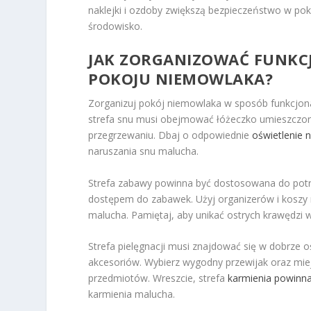
naklejki i ozdoby zwiększą bezpieczeństwo w po
środowisko.
JAK ZORGANIZOWAĆ FUNKCJ
POKOJU NIEMOWLAKA?
Zorganizuj pokój niemowlaka w sposób funkcjonaln
strefa snu musi obejmować łóżeczko umieszczone 
przegrzewaniu. Dbaj o odpowiednie
oświetlenie 
naruszania snu malucha.
Strefa zabawy powinna być dostosowana do potrz
dostępem do zabawek. Użyj organizerów i koszy 
malucha. Pamiętaj, aby unikać ostrych krawędzi 
Strefa pielęgnacji musi znajdować się w dobrze
akcesoriów. Wybierz wygodny przewijak oraz mi
przedmiotów. Wreszcie, strefa
karmienia powinn
karmienia malucha.