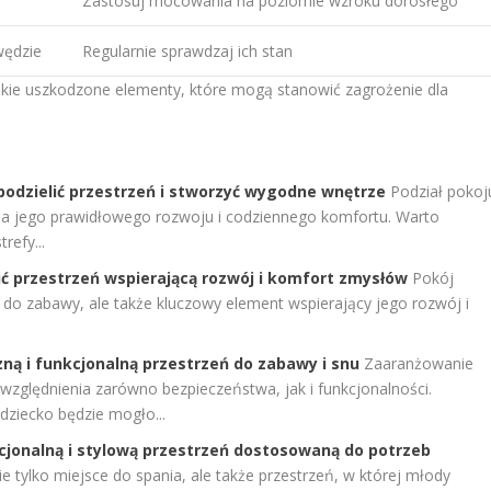
Zastosuj mocowania na poziomie wzroku dorosłego
wędzie
Regularnie sprawdzaj ich stan
zelkie uszkodzone elementy, które mogą stanowić zagrożenie dla
 podzielić przestrzeń i stworzyć wygodne wnętrze
Podział pokoj
 dla jego prawidłowego rozwoju i codziennego komfortu. Warto
refy...
zić przestrzeń wspierającą rozwój i komfort zmysłów
Pokój
ń do zabawy, ale także kluczowy element wspierający jego rozwój i
ną i funkcjonalną przestrzeń do zabawy i snu
Zaaranżowanie
zględnienia zarówno bezpieczeństwa, jak i funkcjonalności.
 dziecko będzie mogło...
cjonalną i stylową przestrzeń dostosowaną do potrzeb
ie tylko miejsce do spania, ale także przestrzeń, w której młody