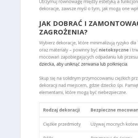
Utrzymuj równowagę między estetyką a funkcjonal
dekoracje, zawsze myśl o tym, jak mogą one wp
JAK DOBRAĆ I ZAMONTOWAĆ
ZAGROŻENIA?
Wybierz dekoracje, które minimalizują ryzyko dl
oraz materiały – powinny być
nietoksyczne
i tr
mocowań zapobiegających odpadaniu lub przesun
dziecka, aby uniknąć zerwania lub połknięcia
.
Skup się na solidnym przymocowaniu ciężkich przed
dekoracji nad miejscem, gdzie dziecko śpi. Pamię
elementami, które mogą być niebezpieczne.
Rodzaj dekoracji
Bezpieczne mocowan
Ciężkie przedmioty
Używaj mocnych kote