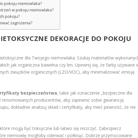
 do pokoju niemowlaka?
estrzeń w pokoju niemowlaka?
ach pokoju?
zować zagrożenia?
NIETOKSYCZNE DEKORACJE DO POKOJU
 nietoksyczne dla Twojego niemowlaka. Szukaj materiałów wykonanyc
takich jak organiczna bawełna czy len. Upewnij się, że farby używane 
tnych związków organicznych (LZO/VOC), aby minimalizować emisję
rtyfikaty bezpieczeństwa
, takie jak oznaczenie „bezpieczne dla
 od renomowanych producentów, aby zapewnić sobie gwarancję
pu, dokładnie analizuj skład i certyfikaty, aby mieć pewność, że nie
 które mogą być toksyczne lub łatwo się niszczyć. Zabezpiecz
które niemowlę mogłoby oderwać i połknąć. Dobrze przymocowane