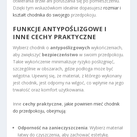
otwierania drzwi ani poruszania się po pomieszczeniu.
Dzięki tym wskazówkom idealnie dopasujesz
rozmiar i
kształt chodnika do swojego
przedpokoju.
FUNKCJE ANTYPOŚLIZGOWE I
INNE CECHY PRAKTYCZNE
Wybierz chodnik o
antypoślizgowych
wykończeniach,
aby zwiększyć
bezpieczeństwo
w swoim przedpokoju.
Takie wykończenie minimalizuje ryzyko poślizgnięć,
szczególnie w obszarach, gdzie podłoga może być
wilgotna. Upewnij się, że materiał, z którego wykonany
jest chodnik, jest odporny na wilgoć, co wpłynie na jego
trwałość oraz komfort użytkowania.
Inne
cechy praktyczne
,
jakie powinien mieć chodnik
do przedpokoju, obejmują
:
Odporność na zanieczyszczenia
: Wybierz materiał
łatwy do czyszczenia, aby zachować estetykę.