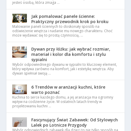
jesteś osobą, która zmaga …
Jak pomalować panele ścienne:
Praktyczny przewodnik krok po kroku
Malowanie paneli ściennych to doskonały sposób na
odświeżenie wnętrza i nadanie mu nowego charakteru. Choć
może wydawać się to prostą czynnością, …
Dywan przy łóżku: jak wybrać rozmiar,
materiał i kolor dla komfortu i stylu
sypialni
Wybór odpowiedniego dywanu w sypialni to kluczowy element,
który wpływa zarówno na komfort, jak i estetykę wnętrza. Aby
dywan spełniał swoją …
6 Trendów w aranżacji kuchni, które
warto poznać
Kuchnia to serce każdego domu, a jej aranżacja ma ogromny
wpływ na codzienne życie. W ostatnich latach trendy w
projektowaniu kuchni …
Fascynujący Świat Zabawek: Od Stylowych
Lalek po Lotnicze Przygody
Wybór odpowiednich zabawek dla dzieci to nie tylko sposób na