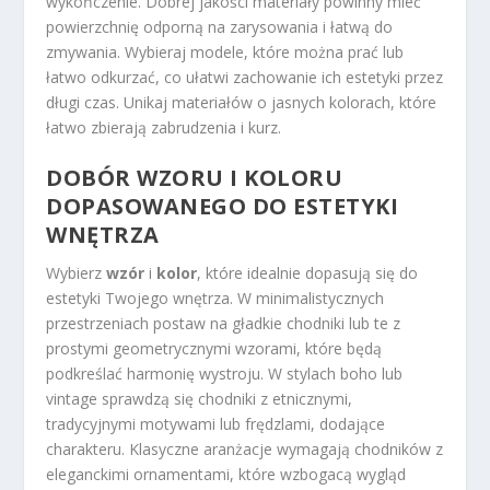
wykończenie. Dobrej jakości materiały powinny mieć
powierzchnię odporną na zarysowania i łatwą do
zmywania. Wybieraj modele, które można prać lub
łatwo odkurzać, co ułatwi zachowanie ich estetyki przez
długi czas. Unikaj materiałów o jasnych kolorach, które
łatwo zbierają zabrudzenia i kurz.
DOBÓR WZORU I KOLORU
DOPASOWANEGO DO ESTETYKI
WNĘTRZA
Wybierz
wzór
i
kolor
, które idealnie dopasują się do
estetyki Twojego wnętrza. W minimalistycznych
przestrzeniach postaw na gładkie chodniki lub te z
prostymi geometrycznymi wzorami, które będą
podkreślać harmonię wystroju. W stylach boho lub
vintage sprawdzą się chodniki z etnicznymi,
tradycyjnymi motywami lub frędzlami, dodające
charakteru. Klasyczne aranżacje wymagają chodników z
eleganckimi ornamentami, które wzbogacą wygląd