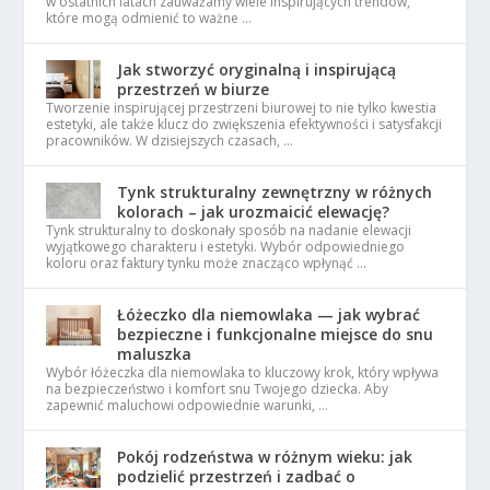
w ostatnich latach zauważamy wiele inspirujących trendów,
które mogą odmienić to ważne …
Jak stworzyć oryginalną i inspirującą
przestrzeń w biurze
Tworzenie inspirującej przestrzeni biurowej to nie tylko kwestia
estetyki, ale także klucz do zwiększenia efektywności i satysfakcji
pracowników. W dzisiejszych czasach, …
Tynk strukturalny zewnętrzny w różnych
kolorach – jak urozmaicić elewację?
Tynk strukturalny to doskonały sposób na nadanie elewacji
wyjątkowego charakteru i estetyki. Wybór odpowiedniego
koloru oraz faktury tynku może znacząco wpłynąć …
Łóżeczko dla niemowlaka — jak wybrać
bezpieczne i funkcjonalne miejsce do snu
maluszka
Wybór łóżeczka dla niemowlaka to kluczowy krok, który wpływa
na bezpieczeństwo i komfort snu Twojego dziecka. Aby
zapewnić maluchowi odpowiednie warunki, …
Pokój rodzeństwa w różnym wieku: jak
podzielić przestrzeń i zadbać o