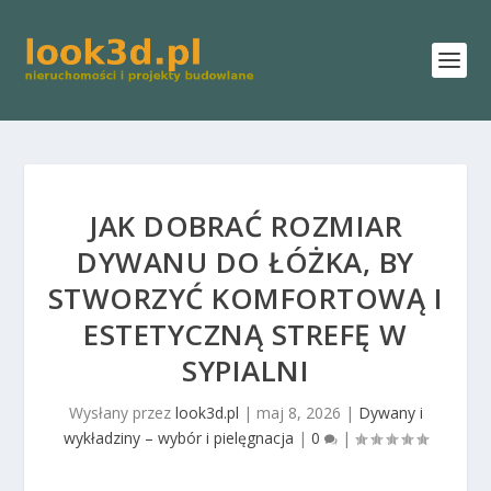
JAK DOBRAĆ ROZMIAR
DYWANU DO ŁÓŻKA, BY
STWORZYĆ KOMFORTOWĄ I
ESTETYCZNĄ STREFĘ W
SYPIALNI
Wysłany przez
look3d.pl
|
maj 8, 2026
|
Dywany i
wykładziny – wybór i pielęgnacja
|
0
|