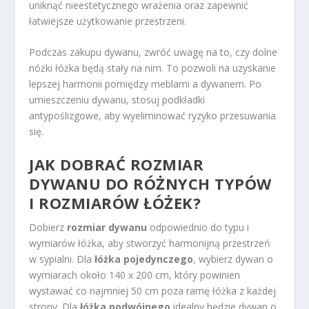
uniknąć nieestetycznego wrażenia oraz zapewnić
łatwiejsze użytkowanie przestrzeni.
Podczas zakupu dywanu, zwróć uwagę na to, czy dolne
nóżki łóżka będą stały na nim. To pozwoli na uzyskanie
lepszej harmonii pomiędzy meblami a dywanem. Po
umieszczeniu dywanu, stosuj podkładki
antypoślizgowe, aby wyeliminować ryzyko przesuwania
się.
JAK DOBRAĆ ROZMIAR
DYWANU
DO RÓŻNYCH TYPÓW
I ROZMIARÓW ŁÓŻEK?
Dobierz
rozmiar dywanu
odpowiednio do typu i
wymiarów łóżka, aby stworzyć harmonijną przestrzeń
w sypialni. Dla
łóżka pojedynczego
, wybierz dywan o
wymiarach około 140 x 200 cm, który powinien
wystawać co najmniej 50 cm poza ramę łóżka z każdej
strony. Dla
łóżka podwójnego
idealny będzie dywan o