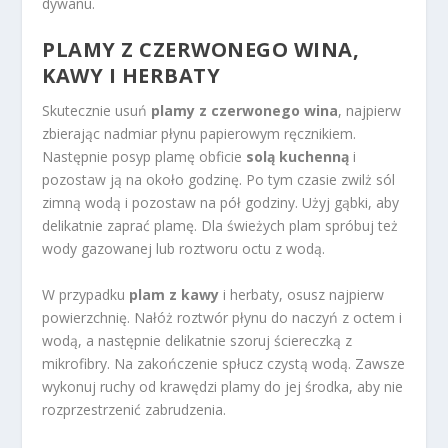
dywanu.
PLAMY Z CZERWONEGO WINA,
KAWY I HERBATY
Skutecznie usuń
plamy z czerwonego wina
, najpierw
zbierając nadmiar płynu papierowym ręcznikiem.
Następnie posyp plamę obficie
solą kuchenną
i
pozostaw ją na około godzinę. Po tym czasie zwilż sól
zimną wodą i pozostaw na pół godziny. Użyj gąbki, aby
delikatnie zaprać plamę. Dla świeżych plam spróbuj też
wody gazowanej lub roztworu octu z wodą.
W przypadku
plam z kawy
i herbaty, osusz najpierw
powierzchnię. Nałóż roztwór płynu do naczyń z octem i
wodą, a następnie delikatnie szoruj ściereczką z
mikrofibry. Na zakończenie spłucz czystą wodą. Zawsze
wykonuj ruchy od krawędzi plamy do jej środka, aby nie
rozprzestrzenić zabrudzenia.