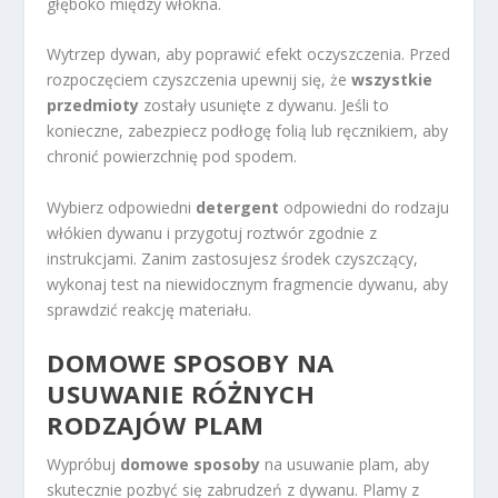
głęboko między włókna.
Wytrzep dywan, aby poprawić efekt oczyszczenia. Przed
rozpoczęciem czyszczenia upewnij się, że
wszystkie
przedmioty
zostały usunięte z dywanu. Jeśli to
konieczne, zabezpiecz podłogę folią lub ręcznikiem, aby
chronić powierzchnię pod spodem.
Wybierz odpowiedni
detergent
odpowiedni do rodzaju
włókien dywanu i przygotuj roztwór zgodnie z
instrukcjami. Zanim zastosujesz środek czyszczący,
wykonaj test na niewidocznym fragmencie dywanu, aby
sprawdzić reakcję materiału.
DOMOWE SPOSOBY NA
USUWANIE RÓŻNYCH
RODZAJÓW PLAM
Wypróbuj
domowe sposoby
na usuwanie plam, aby
skutecznie pozbyć się zabrudzeń z dywanu. Plamy z