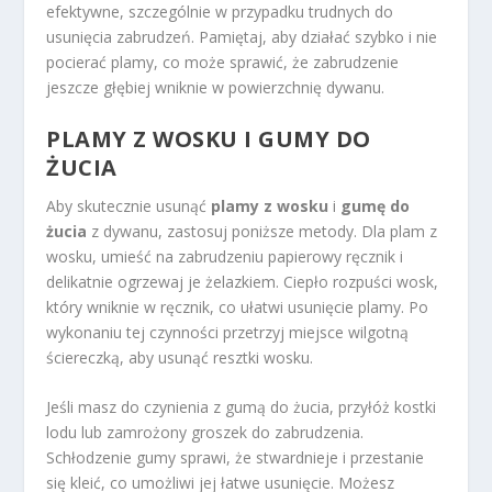
efektywne, szczególnie w przypadku trudnych do
usunięcia zabrudzeń. Pamiętaj, aby działać szybko i nie
pocierać plamy, co może sprawić, że zabrudzenie
jeszcze głębiej wniknie w powierzchnię dywanu.
PLAMY Z WOSKU I GUMY DO
ŻUCIA
Aby skutecznie usunąć
plamy z wosku
i
gumę do
żucia
z dywanu, zastosuj poniższe metody. Dla plam z
wosku, umieść na zabrudzeniu papierowy ręcznik i
delikatnie ogrzewaj je żelazkiem. Ciepło rozpuści wosk,
który wniknie w ręcznik, co ułatwi usunięcie plamy. Po
wykonaniu tej czynności przetrzyj miejsce wilgotną
ściereczką, aby usunąć resztki wosku.
Jeśli masz do czynienia z gumą do żucia, przyłóż kostki
lodu lub zamrożony groszek do zabrudzenia.
Schłodzenie gumy sprawi, że stwardnieje i przestanie
się kleić, co umożliwi jej łatwe usunięcie. Możesz