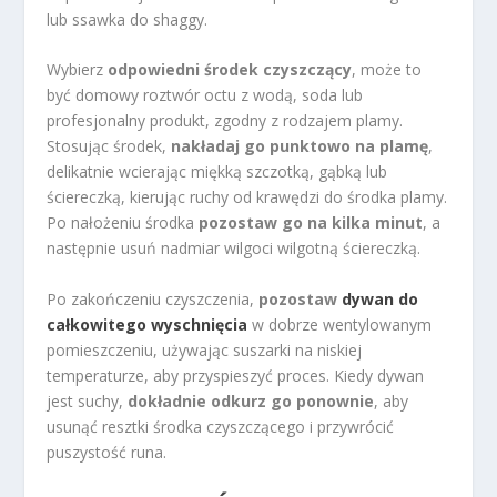
lub ssawka do shaggy.
Wybierz
odpowiedni środek czyszczący
, może to
być domowy roztwór octu z wodą, soda lub
profesjonalny produkt, zgodny z rodzajem plamy.
Stosując środek,
nakładaj go punktowo na plamę
,
delikatnie wcierając miękką szczotką, gąbką lub
ściereczką, kierując ruchy od krawędzi do środka plamy.
Po nałożeniu środka
pozostaw go na kilka minut
, a
następnie usuń nadmiar wilgoci wilgotną ściereczką.
Po zakończeniu czyszczenia,
pozostaw
dywan do
całkowitego wyschnięcia
w dobrze wentylowanym
pomieszczeniu, używając suszarki na niskiej
temperaturze, aby przyspieszyć proces. Kiedy dywan
jest suchy,
dokładnie odkurz go ponownie
, aby
usunąć resztki środka czyszczącego i przywrócić
puszystość runa.