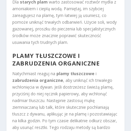
Dla
starych plam
warto zastosować roztwór mydła z
amoniakiem i ciepłą wodą. Pamiętaj, im szybciej
zareagujesz na plamę, tym łatwiej ją usuniesz, co
pomoże uniknąć trwałych odbarwień. Użycie soli, wody
gazowanej, proszku do pieczenia lub specjalistycznych
środków może znacznie poprawić skuteczność
usuwania tych trudnych plam.
PLAMY TŁUSZCZOWE I
ZABRUDZENIA ORGANICZNE
Natychmiast reaguj na
plamy tłuszczowe
i
zabrudzenia organiczne
, aby uniknąć ich trwałego
wchłonięcia w dywan. Jeśli dostrzeżesz świeżą plamę,
przyciśnij do niej ręcznik papierowy, aby wchłonąć
nadmiar tłuszczu. Następnie zastosuj mąkę
ziemniaczaną lub talk, które skutecznie pochłaniają
tłuszcz z dywanu, aplikując je na plamę i pozostawiając
na kilka godzin. Po tym czasie delikatnie odkurz obszar,
aby usunąć resztki. Tego rodzaju metody są bardzo