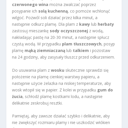
czerwonego wina
można zwalczać poprzez
posypanie ich
solą kuchenną
, co pomoże wchłonąć
wilgoć. Pozwól soli działać przez kilka minut, a
następnie odkurz plamę. Dla plam z
kawy
lub
herbaty
zastosuj mieszankę
sody oczyszczonej
z wodą,
nakładając pastę na 20-30 minut, a następnie spłucz
czystą wodą. W przypadku
plam tłuszczowych
, posyp
plamę
mąką ziemniaczaną
lub
talkiem
i pozostaw
na 24 godziny, aby zasysały tłuszcz przed odkurzeniem.
Do usuwania plam z
wosku
skutecznie sprawdzi się
położenie na plamę cienkiej warstwy papieru, a
następnie użycie żelazka na niskiej temperaturze, aby
wosk wtopił się w papier. Z kolei w przypadku
gum do
żucia
, schłodź plamę kostkami lodu, a następnie
delikatnie zeskrobuj resztki.
Pamiętaj, aby zawsze działać szybko i delikatnie, aby
nie zwiększyć rozmiaru plamy i nie uszkodzić włókien