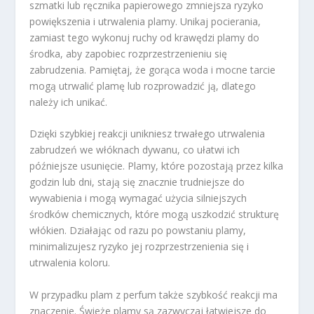
szmatki lub ręcznika papierowego zmniejsza ryzyko
powiększenia i utrwalenia plamy. Unikaj pocierania,
zamiast tego wykonuj ruchy od krawędzi plamy do
środka, aby zapobiec rozprzestrzenieniu się
zabrudzenia. Pamiętaj, że gorąca woda i mocne tarcie
mogą utrwalić plamę lub rozprowadzić ją, dlatego
należy ich unikać.
Dzięki szybkiej reakcji unikniesz trwałego utrwalenia
zabrudzeń we włóknach dywanu, co ułatwi ich
późniejsze usunięcie. Plamy, które pozostają przez kilka
godzin lub dni, stają się znacznie trudniejsze do
wywabienia i mogą wymagać użycia silniejszych
środków chemicznych, które mogą uszkodzić strukturę
włókien. Działając od razu po powstaniu plamy,
minimalizujesz ryzyko jej rozprzestrzenienia się i
utrwalenia koloru.
W przypadku plam z perfum także szybkość reakcji ma
znaczenie. Świeże plamy są zazwyczaj łatwiejsze do