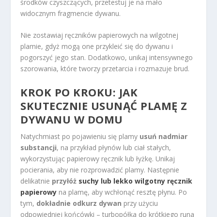
środków czyszczących, przetestuj je na mało
widocznym fragmencie dywanu.
Nie zostawiaj ręczników papierowych na wilgotnej
plamie, gdyż mogą one przykleić się do dywanu i
pogorszyć jego stan. Dodatkowo, unikaj intensywnego
szorowania, które tworzy przetarcia i rozmazuje brud.
KROK PO KROKU: JAK
SKUTECZNIE USUNĄĆ PLAMĘ Z
DYWANU W DOMU
Natychmiast po pojawieniu się plamy
usuń nadmiar
substancji
, na przykład płynów lub ciał stałych,
wykorzystując papierowy ręcznik lub łyżkę. Unikaj
pocierania, aby nie rozprowadzić plamy. Następnie
delikatnie
przyłóż
suchy lub lekko wilgotny ręcznik
papierowy
na plamę, aby wchłonąć resztę płynu. Po
tym,
dokładnie odkurz dywan
przy użyciu
odpowiedniej końcówki – turbopółka do krótkiego runa