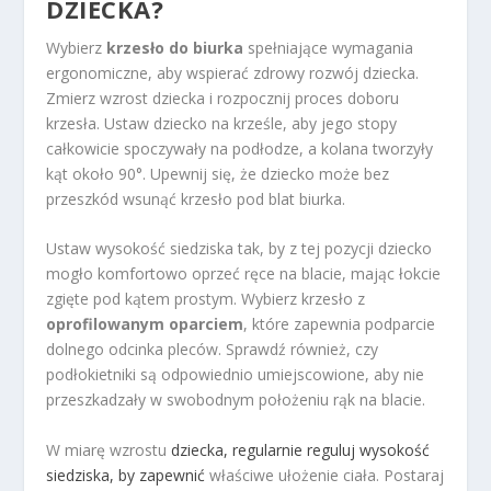
DZIECKA?
Wybierz
krzesło do biurka
spełniające wymagania
ergonomiczne, aby wspierać zdrowy rozwój dziecka.
Zmierz wzrost dziecka i rozpocznij proces doboru
krzesła. Ustaw dziecko na krześle, aby jego stopy
całkowicie spoczywały na podłodze, a kolana tworzyły
kąt około 90°. Upewnij się, że dziecko może bez
przeszkód wsunąć krzesło pod blat biurka.
Ustaw wysokość siedziska tak, by z tej pozycji dziecko
mogło komfortowo oprzeć ręce na blacie, mając łokcie
zgięte pod kątem prostym. Wybierz krzesło z
oprofilowanym oparciem
, które zapewnia podparcie
dolnego odcinka pleców. Sprawdź również, czy
podłokietniki są odpowiednio umiejscowione, aby nie
przeszkadzały w swobodnym położeniu rąk na blacie.
W miarę wzrostu
dziecka, regularnie reguluj wysokość
siedziska, by zapewnić
właściwe ułożenie ciała. Postaraj