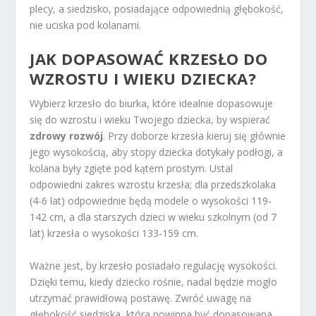
plecy, a siedzisko, posiadające odpowiednią głębokość,
nie uciska pod kolanami.
JAK DOPASOWAĆ KRZESŁO DO
WZROSTU I WIEKU DZIECKA?
Wybierz krzesło do biurka, które idealnie dopasowuje
się do wzrostu i wieku Twojego dziecka, by wspierać
zdrowy rozwój
. Przy doborze krzesła kieruj się głównie
jego wysokością, aby stopy dziecka dotykały podłogi, a
kolana były zgięte pod kątem prostym. Ustal
odpowiedni zakres wzrostu krzesła; dla przedszkolaka
(4-6 lat) odpowiednie będą modele o wysokości 119-
142 cm, a dla starszych dzieci w wieku szkolnym (od 7
lat) krzesła o wysokości 133-159 cm.
Ważne jest, by krzesło posiadało regulację wysokości.
Dzięki temu, kiedy dziecko rośnie, nadal będzie mogło
utrzymać prawidłową postawę. Zwróć uwagę na
głębokość siedziska, która powinna być dopasowana