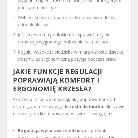
wygodnie oprzeć ręce na blacie, z łokciami zgiętymi
pod kątem prostym.
Wybierz krzesło z oparciem, które wspiera dolny
odcinek pleców.
Jeśli krzesło ma podłokietniki, sprawdź, czy nie
utrudniają wygodnego położenia rąk na blacie.
Reguluj wysokość siedziska w miarę wzrostu dziecka,
utrzymując ergonomiczną pozycję podczas pracy.
JAKIE FUNKCJE REGULACJI
POPRAWIAJĄ KOMFORT I
ERGONOMIĘ KRZESŁA?
Skorzystaj z funkcji regulacji, aby poprawić komfort
oraz ergonomię swojego
krzesła do biurka
. Kluczowe
elementy, na które powinieneś zwrócić uwagę, to:
Regulacja wysokości siedziska
– pozwala
dostosować wysokość siedziska do wzrostu dziecka,