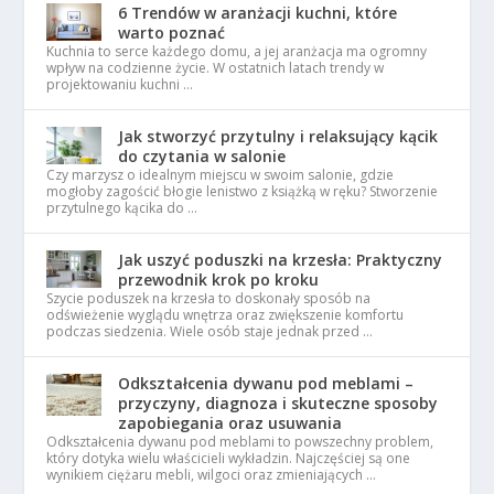
6 Trendów w aranżacji kuchni, które
warto poznać
Kuchnia to serce każdego domu, a jej aranżacja ma ogromny
wpływ na codzienne życie. W ostatnich latach trendy w
projektowaniu kuchni …
Jak stworzyć przytulny i relaksujący kącik
do czytania w salonie
Czy marzysz o idealnym miejscu w swoim salonie, gdzie
mogłoby zagościć błogie lenistwo z książką w ręku? Stworzenie
przytulnego kącika do …
Jak uszyć poduszki na krzesła: Praktyczny
przewodnik krok po kroku
Szycie poduszek na krzesła to doskonały sposób na
odświeżenie wyglądu wnętrza oraz zwiększenie komfortu
podczas siedzenia. Wiele osób staje jednak przed …
Odkształcenia dywanu pod meblami –
przyczyny, diagnoza i skuteczne sposoby
zapobiegania oraz usuwania
Odkształcenia dywanu pod meblami to powszechny problem,
który dotyka wielu właścicieli wykładzin. Najczęściej są one
wynikiem ciężaru mebli, wilgoci oraz zmieniających …