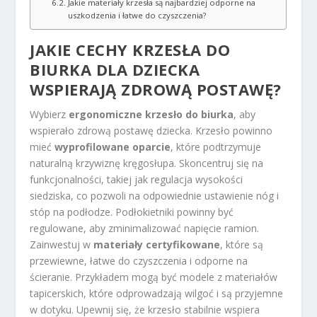
Jakie materiały krzesła są najbardziej odporne na
uszkodzenia i łatwe do czyszczenia?
JAKIE CECHY KRZESŁA DO
BIURKA DLA DZIECKA
WSPIERAJĄ ZDROWĄ POSTAWĘ?
Wybierz
ergonomiczne krzesło do biurka
, aby
wspierało zdrową postawę dziecka. Krzesło powinno
mieć
wyprofilowane oparcie
, które podtrzymuje
naturalną krzywiznę kręgosłupa. Skoncentruj się na
funkcjonalności, takiej jak regulacja wysokości
siedziska, co pozwoli na odpowiednie ustawienie nóg i
stóp na podłodze. Podłokietniki powinny być
regulowane, aby zminimalizować napięcie ramion.
Zainwestuj w
materiały certyfikowane
, które są
przewiewne, łatwe do czyszczenia i odporne na
ścieranie. Przykładem mogą być modele z materiałów
tapicerskich, które odprowadzają wilgoć i są przyjemne
w dotyku. Upewnij się, że krzesło stabilnie wspiera