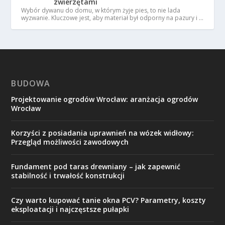
zwierzętami
Wybór dywanu do domu, w którym żyje pies, to nie lada
wyzwanie. Kluczowe jest, aby materiał był odporny na pazury i …
BUDOWA
Projektowanie ogrodów Wrocław: aranżacja ogrodów
Wrocław
Korzyści z posiadania uprawnień na wózek widłowy:
Przegląd możliwości zawodowych
Fundament pod taras drewniany – jak zapewnić
stabilność i trwałość konstrukcji
Czy warto kupować tanie okna PCV? Parametry, koszty
eksploatacji i najczęstsze pułapki