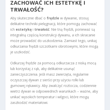
ZACHOWAĆ ICH ESTETYKĘ I
TRWAŁOŚĆ?
Aby skutecznie dbać o
frędzle
w dywanie, stosuj
delikatne techniki pielęgnacji, które pomogą zachować
ich
estetykę
i
trwałość
. Nie tną frędzli, ponieważ są
integralną częścią konstrukcji dywanu, a ich skracanie
może prowadzić do uszkodzenia. Zamiast tego, unikaj
odkurzania frędzli szczotkami obrotowymi, które mogą
je uszkodzić.
Odkurzaj frędzle za pomocą odkurzacza z niską mocą
lub korzystaj z rąk, aby delikatnie usunąć
zanieczyszczenia. Jeśli masz zwierzęta, regularnie
oczyszczaj dywan z sierści przy użyciu rolki lub
gumowej rękawicy. Aby zwalczyć roztocza, codziennie
wietrz dywan w odpowiednich warunkach – ważne, aby
unikać wysokich temperatur i wilgoci, które mogą
zaszkodzić materiałowi.