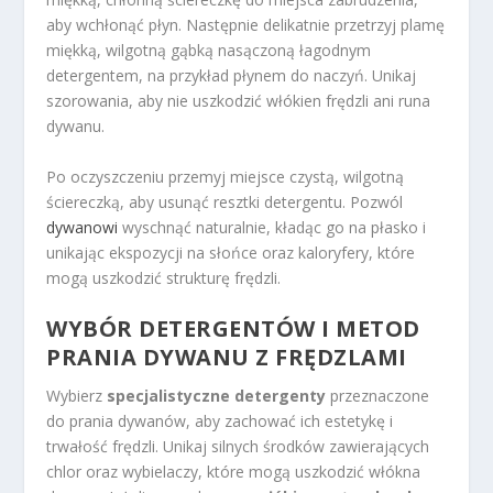
aby wchłonąć płyn. Następnie delikatnie przetrzyj plamę
miękką, wilgotną gąbką nasączoną łagodnym
detergentem, na przykład płynem do naczyń. Unikaj
szorowania, aby nie uszkodzić włókien frędzli ani runa
dywanu.
Po oczyszczeniu przemyj miejsce czystą, wilgotną
ściereczką, aby usunąć resztki detergentu. Pozwól
dywanowi
wyschnąć naturalnie, kładąc go na płasko i
unikając ekspozycji na słońce oraz kaloryfery, które
mogą uszkodzić strukturę frędzli.
WYBÓR DETERGENTÓW I METOD
PRANIA DYWANU Z FRĘDZLAMI
Wybierz
specjalistyczne detergenty
przeznaczone
do prania dywanów, aby zachować ich estetykę i
trwałość frędzli. Unikaj silnych środków zawierających
chlor oraz wybielaczy, które mogą uszkodzić włókna