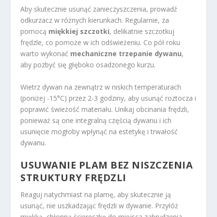
Aby skutecznie usunąć zanieczyszczenia, prowadź
odkurzacz w różnych kierunkach. Regularnie, za
pomocą
miękkiej szczotki
, delikatnie szczotkuj
frędzle, co pomoże w ich odświeżeniu. Co pół roku
warto wykonać
mechaniczne trzepanie dywanu
,
aby pozbyć się głęboko osadzonego kurzu.
Wietrz dywan na zewnątrz w niskich temperaturach
(poniżej -15°C) przez 2-3 godziny, aby usunąć roztocza i
poprawić świeżość materiału. Unikaj obcinania frędzli,
ponieważ są one integralną częścią dywanu i ich
usunięcie mogłoby wpłynąć na estetykę i trwałość
dywanu.
USUWANIE PLAM BEZ NISZCZENIA
STRUKTURY FRĘDZLI
Reaguj natychmiast na plamę, aby skutecznie ją
usunąć, nie uszkadzając frędzli w dywanie. Przyłóż
miękką, chłonną ściereczkę do miejsca zabrudzenia,