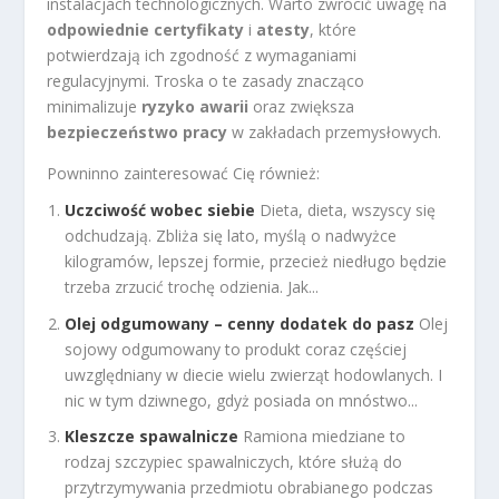
instalacjach technologicznych. Warto zwrócić uwagę na
odpowiednie certyfikaty
i
atesty
, które
potwierdzają ich zgodność z wymaganiami
regulacyjnymi. Troska o te zasady znacząco
minimalizuje
ryzyko awarii
oraz zwiększa
bezpieczeństwo pracy
w zakładach przemysłowych.
Powninno zainteresować Cię również:
Uczciwość wobec siebie
Dieta, dieta, wszyscy się
odchudzają. Zbliża się lato, myślą o nadwyżce
kilogramów, lepszej formie, przecież niedługo będzie
trzeba zrzucić trochę odzienia. Jak...
Olej odgumowany – cenny dodatek do pasz
Olej
sojowy odgumowany to produkt coraz częściej
uwzględniany w diecie wielu zwierząt hodowlanych. I
nic w tym dziwnego, gdyż posiada on mnóstwo...
Kleszcze spawalnicze
Ramiona miedziane to
rodzaj szczypiec spawalniczych, które służą do
przytrzymywania przedmiotu obrabianego podczas