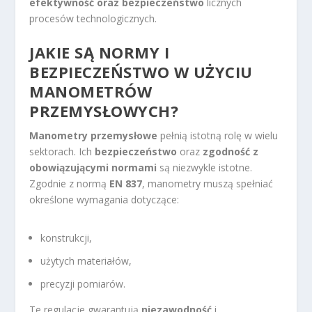
efektywność oraz bezpieczeństwo
licznych
procesów technologicznych.
JAKIE SĄ NORMY I
BEZPIECZEŃSTWO W UŻYCIU
MANOMETRÓW
PRZEMYSŁOWYCH?
Manometry przemysłowe
pełnią istotną rolę w wielu
sektorach. Ich
bezpieczeństwo
oraz
zgodność z
obowiązującymi normami
są niezwykle istotne.
Zgodnie z normą
EN 837
, manometry muszą spełniać
określone wymagania dotyczące:
konstrukcji,
użytych materiałów,
precyzji pomiarów.
Te regulacje gwarantują
niezawodność
i