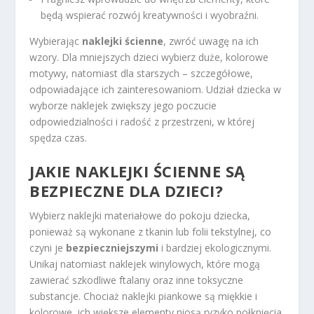
będą wspierać rozwój kreatywności i wyobraźni.
Wybierając
naklejki ścienne
, zwróć uwagę na ich
wzory. Dla mniejszych dzieci wybierz duże, kolorowe
motywy, natomiast dla starszych – szczegółowe,
odpowiadające ich zainteresowaniom. Udział dziecka w
wyborze naklejek zwiększy jego poczucie
odpowiedzialności i radość z przestrzeni, w której
spędza czas.
JAKIE NAKLEJKI ŚCIENNE SĄ
BEZPIECZNE DLA DZIECI?
Wybierz naklejki materiałowe do pokoju dziecka,
ponieważ są wykonane z tkanin lub folii tekstylnej, co
czyni je
bezpieczniejszymi
i bardziej ekologicznymi.
Unikaj natomiast naklejek winylowych, które mogą
zawierać szkodliwe ftalany oraz inne toksyczne
substancje. Chociaż naklejki piankowe są miękkie i
kolorowe, ich większe elementy niosą ryzyko połknięcia