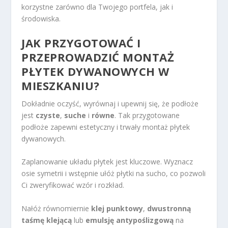
korzystne zarówno dla Twojego portfela, jak i
środowiska.
JAK PRZYGOTOWAĆ I
PRZEPROWADZIĆ MONTAŻ
PŁYTEK DYWANOWYCH W
MIESZKANIU?
Dokładnie oczyść, wyrównaj i upewnij się, że podłoże
jest
czyste
,
suche
i
równe
. Tak przygotowane
podłoże zapewni estetyczny i trwały montaż płytek
dywanowych.
Zaplanowanie układu płytek jest kluczowe. Wyznacz
osie symetrii i wstępnie ułóż płytki na sucho, co pozwoli
Ci zweryfikować wzór i rozkład.
Nałóż równomiernie
klej punktowy
,
dwustronną
taśmę klejącą
lub
emulsję antypoślizgową
na