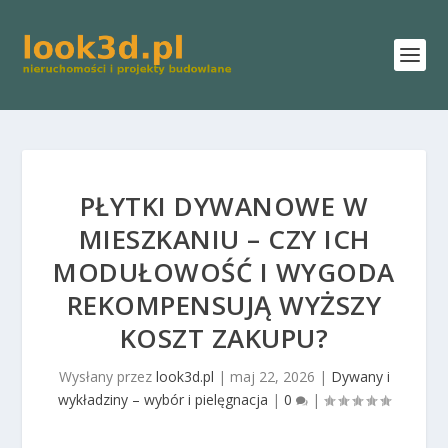
PŁYTKI DYWANOWE W
MIESZKANIU – CZY ICH
MODUŁOWOŚĆ I WYGODA
REKOMPENSUJĄ WYŻSZY
KOSZT ZAKUPU?
Wysłany przez
look3d.pl
|
maj 22, 2026
|
Dywany i
wykładziny – wybór i pielęgnacja
|
0
|