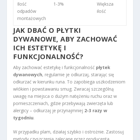
Ilość
1-3%
Większa
odpadów
ilość
montażowych
JAK DBAĆ O PŁYTKI
DYWANOWE, ABY ZACHOWAĆ
ICH ESTETYKĘ I
FUNKCJONALNOŚĆ?
Aby zachować estetykę i funkcjonalność
płytek
dywanowych
, regularnie je odkurzaj, starając się
odkurzać w kierunku runa. To zapobiega uszkodzeniom
włókien i powstawaniu smug. Zwracaj szczególną
uwagę na miejsca o dużym natężeniu ruchu oraz w
pomieszczeniach, gdzie przebywają zwierzęta lub
alergicy – odkurzaj je przynajmniej
2-3 razy w
tygodniu
.
W przypadku plam, działaj szybko i ostrożnie. Zastosuj
metody czyszczenia zalecane przez producenta,