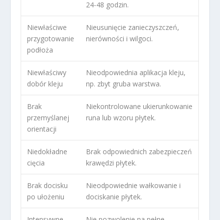
24-48 godzin.
Niewłaściwe
Nieusunięcie zanieczyszczeń,
przygotowanie
nierówności i wilgoci.
podłoża
Niewłaściwy
Nieodpowiednia aplikacja kleju,
dobór kleju
np. zbyt gruba warstwa.
Brak
Niekontrolowane ukierunkowanie
przemyślanej
runa lub wzoru płytek.
orientacji
Niedokładne
Brak odpowiednich zabezpieczeń
cięcia
krawędzi płytek.
Brak docisku
Nieodpowiednie wałkowanie i
po ułożeniu
dociskanie płytek.
Intensywne
Nie pozwolenie na pełne