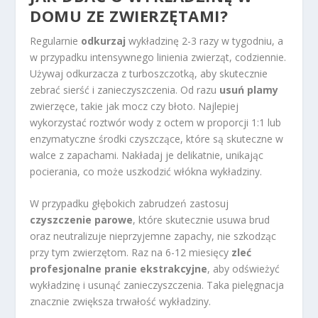
DOMU ZE ZWIERZĘTAMI?
Regularnie
odkurzaj
wykładzinę 2-3 razy w tygodniu, a
w przypadku intensywnego linienia zwierząt, codziennie.
Używaj odkurzacza z turboszczotką, aby skutecznie
zebrać sierść i zanieczyszczenia. Od razu
usuń plamy
zwierzęce, takie jak mocz czy błoto. Najlepiej
wykorzystać roztwór wody z octem w proporcji 1:1 lub
enzymatyczne środki czyszczące, które są skuteczne w
walce z zapachami. Nakładaj je delikatnie, unikając
pocierania, co może uszkodzić włókna wykładziny.
W przypadku głębokich zabrudzeń zastosuj
czyszczenie parowe
, które skutecznie usuwa brud
oraz neutralizuje nieprzyjemne zapachy, nie szkodząc
przy tym zwierzętom. Raz na 6-12 miesięcy
zleć
profesjonalne pranie ekstrakcyjne
, aby odświeżyć
wykładzinę i usunąć zanieczyszczenia. Taka pielęgnacja
znacznie zwiększa trwałość wykładziny.