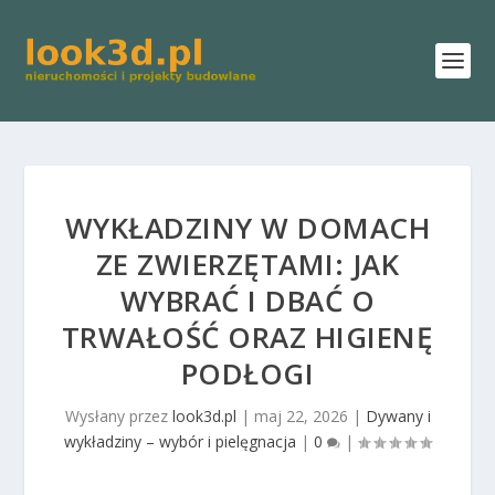
WYKŁADZINY W DOMACH
ZE ZWIERZĘTAMI: JAK
WYBRAĆ I DBAĆ O
TRWAŁOŚĆ ORAZ HIGIENĘ
PODŁOGI
Wysłany przez
look3d.pl
|
maj 22, 2026
|
Dywany i
wykładziny – wybór i pielęgnacja
|
0
|