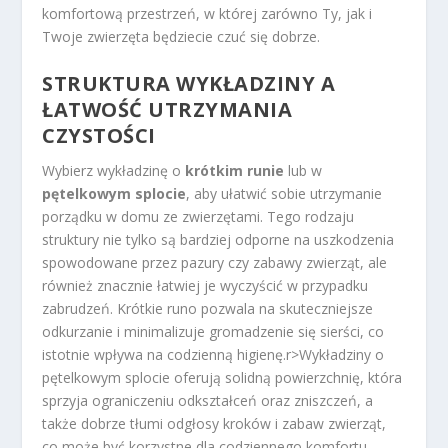
komfortową przestrzeń, w której zarówno Ty, jak i
Twoje zwierzęta będziecie czuć się dobrze.
STRUKTURA WYKŁADZINY A
ŁATWOŚĆ UTRZYMANIA
CZYSTOŚCI
Wybierz wykładzinę o
krótkim runie
lub w
pętelkowym splocie
, aby ułatwić sobie utrzymanie
porządku w domu ze zwierzętami. Tego rodzaju
struktury nie tylko są bardziej odporne na uszkodzenia
spowodowane przez pazury czy zabawy zwierząt, ale
również znacznie łatwiej je wyczyścić w przypadku
zabrudzeń. Krótkie runo pozwala na skuteczniejsze
odkurzanie i minimalizuje gromadzenie się sierści, co
istotnie wpływa na codzienną higienę.
r>Wykładziny o
pętelkowym splocie oferują solidną powierzchnię, która
sprzyja ograniczeniu odkształceń oraz zniszczeń, a
także dobrze tłumi odgłosy kroków i zabaw zwierząt,
co może być korzystne dla codziennego komfortu