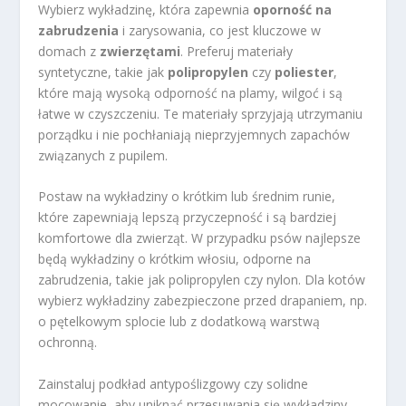
Wybierz wykładzinę, która zapewnia
oporność na
zabrudzenia
i zarysowania, co jest kluczowe w
domach z
zwierzętami
. Preferuj materiały
syntetyczne, takie jak
polipropylen
czy
poliester
,
które mają wysoką odporność na plamy, wilgoć i są
łatwe w czyszczeniu. Te materiały sprzyjają utrzymaniu
porządku i nie pochłaniają nieprzyjemnych zapachów
związanych z pupilem.
Postaw na wykładziny o krótkim lub średnim runie,
które zapewniają lepszą przyczepność i są bardziej
komfortowe dla zwierząt. W przypadku psów najlepsze
będą wykładziny o krótkim włosiu, odporne na
zabrudzenia, takie jak polipropylen czy nylon. Dla kotów
wybierz wykładziny zabezpieczone przed drapaniem, np.
o pętelkowym splocie lub z dodatkową warstwą
ochronną.
Zainstaluj podkład antypoślizgowy czy solidne
mocowanie, aby uniknąć przesuwania się wykładziny,