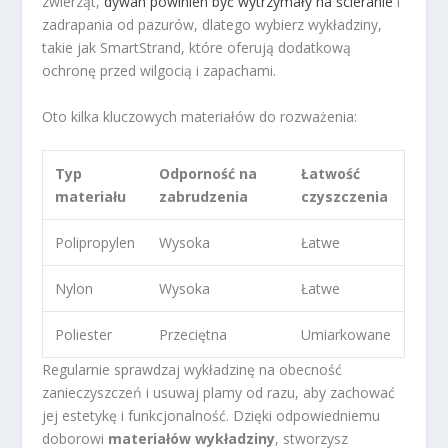
zwierząt,
dywan powinien być wytrzymały na ścieranie
i
zadrapania od pazurów, dlatego wybierz wykładziny,
takie jak SmartStrand, które oferują dodatkową
ochronę przed wilgocią i zapachami.
Oto kilka kluczowych materiałów do rozważenia:
Typ
Odporność na
Łatwość
materiału
zabrudzenia
czyszczenia
Polipropylen
Wysoka
Łatwe
Nylon
Wysoka
Łatwe
Poliester
Przeciętna
Umiarkowane
Regularnie sprawdzaj wykładzinę na obecność
zanieczyszczeń i usuwaj plamy od razu, aby zachować
jej estetykę i funkcjonalność. Dzięki odpowiedniemu
doborowi
materiałów wykładziny
, stworzysz