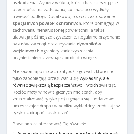
uszkodzenia. Wybierz włókna, które charakteryzują się
odpornością na zadrapania, co znacząco wydłuży
trwałość podłogi. Dodatkowo, rozważ zastosowanie
specjalnych powłok ochronnych
, które pomagają w
zachowaniu nienaruszonej powierzchni, a także
ułatwiają późniejsze czyszczenie. Regularne przycinanie
pazurów zwierząt oraz używanie
dywaników
wejściowych
ograniczy zanieczyszczenia i
przyniesieniem z zewnątrz brudu do wnętrza.
Nie zapomnij o matach antypoślizgowych, które nie
tylko zapobiegają przesuwaniu się
wykładziny, ale
również zwiększają bezpieczeństwo Twoich
zwierząt.
Rozłóż maty w newralgicznych miejscach, aby
zminimalizować ryzyko poślizgnięcia się. Dodatkowo,
umieszczając drapak w pobliżu wykładziny, zredukujesz
ryzyko zadrapań i uszkodzeń.
Powninno zainteresować Cię również:
Dywan do salonu z kanapą narożną: jak dobrać