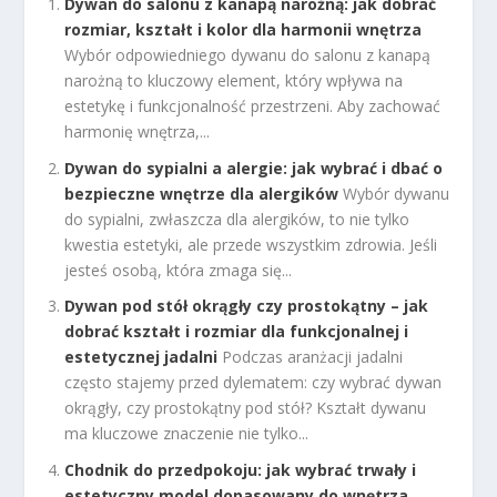
Dywan do salonu z kanapą narożną: jak dobrać
rozmiar, kształt i kolor dla harmonii wnętrza
Wybór odpowiedniego dywanu do salonu z kanapą
narożną to kluczowy element, który wpływa na
estetykę i funkcjonalność przestrzeni. Aby zachować
harmonię wnętrza,...
Dywan do sypialni a alergie: jak wybrać i dbać o
bezpieczne wnętrze dla alergików
Wybór dywanu
do sypialni, zwłaszcza dla alergików, to nie tylko
kwestia estetyki, ale przede wszystkim zdrowia. Jeśli
jesteś osobą, która zmaga się...
Dywan pod stół okrągły czy prostokątny – jak
dobrać kształt i rozmiar dla funkcjonalnej i
estetycznej jadalni
Podczas aranżacji jadalni
często stajemy przed dylematem: czy wybrać dywan
okrągły, czy prostokątny pod stół? Kształt dywanu
ma kluczowe znaczenie nie tylko...
Chodnik do przedpokoju: jak wybrać trwały i
estetyczny model dopasowany do wnętrza