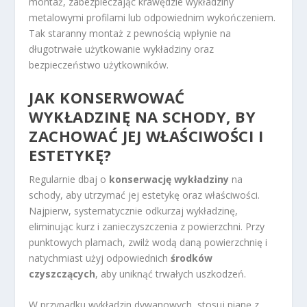
montaż, zabezpieczając krawędzie wykładziny
metalowymi profilami lub odpowiednim wykończeniem.
Tak staranny montaż z pewnością wpłynie na
długotrwałe użytkowanie wykładziny oraz
bezpieczeństwo użytkowników.
JAK KONSERWOWAĆ
WYKŁADZINĘ NA SCHODY, BY
ZACHOWAĆ JEJ WŁAŚCIWOŚCI I
ESTETYKĘ?
Regularnie dbaj o
konserwację wykładziny
na
schody, aby utrzymać jej estetykę oraz właściwości.
Najpierw, systematycznie odkurzaj wykładzinę,
eliminując kurz i zanieczyszczenia z powierzchni. Przy
punktowych plamach, zwilż wodą daną powierzchnię i
natychmiast użyj odpowiednich
środków
czyszczących
, aby uniknąć trwałych uszkodzeń.
W przypadku wykładzin dywanowych, stosuj pianę z