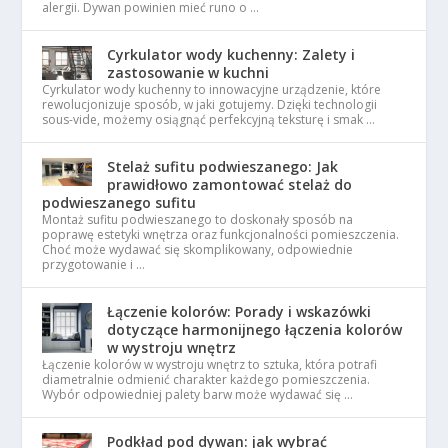
alergii. Dywan powinien mieć runo o …
Cyrkulator wody kuchenny: Zalety i
zastosowanie w kuchni
Cyrkulator wody kuchenny to innowacyjne urządzenie, które
rewolucjonizuje sposób, w jaki gotujemy. Dzięki technologii
sous-vide, możemy osiągnąć perfekcyjną teksturę i smak …
Stelaż sufitu podwieszanego: Jak
prawidłowo zamontować stelaż do
podwieszanego sufitu
Montaż sufitu podwieszanego to doskonały sposób na
poprawę estetyki wnętrza oraz funkcjonalności pomieszczenia.
Choć może wydawać się skomplikowany, odpowiednie
przygotowanie i …
Łączenie kolorów: Porady i wskazówki
dotyczące harmonijnego łączenia kolorów
w wystroju wnętrz
Łączenie kolorów w wystroju wnętrz to sztuka, która potrafi
diametralnie odmienić charakter każdego pomieszczenia.
Wybór odpowiedniej palety barw może wydawać się …
Podkład pod dywan: jak wybrać