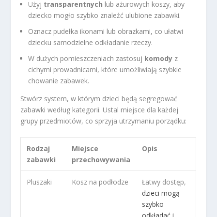
Użyj
transparentnych
lub ażurowych koszy, aby
dziecko mogło szybko znaleźć ulubione zabawki.
Oznacz pudełka ikonami lub obrazkami, co ułatwi
dziecku samodzielne odkładanie rzeczy.
W dużych pomieszczeniach zastosuj
komody
z
cichymi prowadnicami, które umożliwiają szybkie
chowanie zabawek.
Stwórz system, w którym dzieci będą segregować
zabawki według kategorii. Ustal miejsce dla każdej
grupy przedmiotów, co sprzyja utrzymaniu porządku:
Rodzaj
Miejsce
Opis
zabawki
przechowywania
Pluszaki
Kosz na podłodze
Łatwy dostęp,
dzieci mogą
szybko
odkładać i