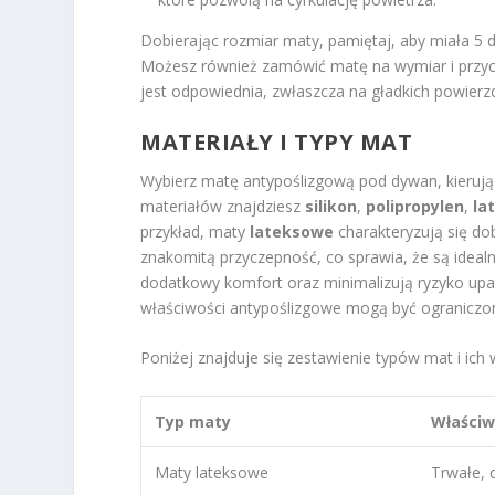
Dobierając rozmiar maty, pamiętaj, aby miała 5
Możesz również zamówić matę na wymiar i przyci
jest odpowiednia, zwłaszcza na gładkich powierz
MATERIAŁY I TYPY MAT
Wybierz matę antypoślizgową pod dywan, kierują
materiałów znajdziesz
silikon
,
polipropylen
,
la
przykład, maty
lateksowe
charakteryzują się do
znakomitą przyczepność, co sprawia, że są ideal
dodatkowy komfort oraz minimalizują ryzyko up
właściwości antypoślizgowe mogą być ograniczo
Poniżej znajduje się zestawienie typów mat i ich 
Typ maty
Właściw
Maty lateksowe
Trwałe, 