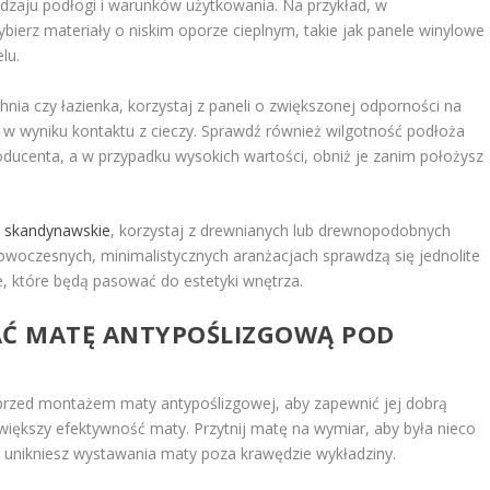
zaju podłogi i warunków użytkowania. Na przykład, w
rz materiały o niskim oporze cieplnym, takie jak panele winylowe
lu.
hnia czy łazienka, korzystaj z paneli o zwiększonej odporności na
 w wyniku kontaktu z cieczy. Sprawdź również wilgotność podłoża
ducenta, a w przypadku wysokich wartości, obniż je zanim położysz
ub skandynawskie
, korzystaj z drewnianych lub drewnopodobnych
nowoczesnych, minimalistycznych aranżacjach sprawdzą się jednolite
e, które będą pasować do estetyki wnętrza.
Ć MATĘ ANTYPOŚLIZGOWĄ POD
przed montażem maty antypoślizgowej, aby zapewnić jej dobrą
zwiększy efektywność maty. Przytnij matę na wymiar, aby była nieco
u unikniesz wystawania maty poza krawędzie wykładziny.