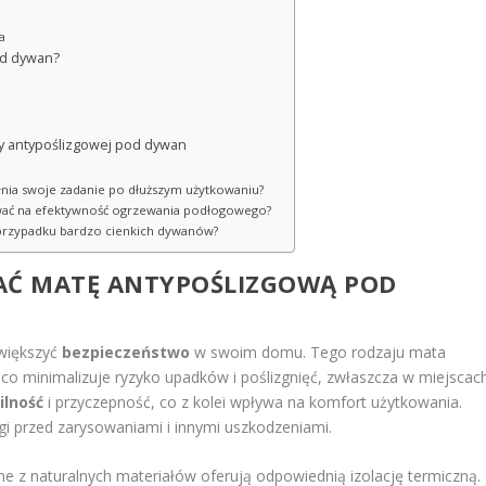
a
od dywan?
ty antypoślizgowej pod dywan
ełnia swoje zadanie po dłuższym użytkowaniu?
wać na efektywność ogrzewania podłogowego?
w przypadku bardzo cienkich dywanów?
AĆ MATĘ ANTYPOŚLIZGOWĄ POD
większyć
bezpieczeństwo
w swoim domu. Tego rodzaju mata
co minimalizuje ryzyko upadków i poślizgnięć, zwłaszcza w miejscac
ilność
i przyczepność, co z kolei wpływa na komfort użytkowania.
gi przed zarysowaniami i innymi uszkodzeniami.
e z naturalnych materiałów oferują odpowiednią izolację termiczną.