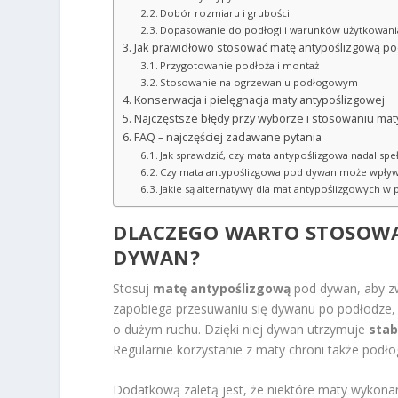
Dobór rozmiaru i grubości
Dopasowanie do podłogi i warunków użytkowani
Jak prawidłowo stosować matę antypoślizgową p
Przygotowanie podłoża i montaż
Stosowanie na ogrzewaniu podłogowym
Konserwacja i pielęgnacja maty antypoślizgowej
Najczęstsze błędy przy wyborze i stosowaniu ma
FAQ – najczęściej zadawane pytania
Jak sprawdzić, czy mata antypoślizgowa nadal sp
Czy mata antypoślizgowa pod dywan może wpły
Jakie są alternatywy dla mat antypoślizgowych 
DLACZEGO WARTO STOSOW
DYWAN?
Stosuj
matę antypoślizgową
pod dywan, aby z
zapobiega przesuwaniu się dywanu po podłodze, 
o dużym ruchu. Dzięki niej dywan utrzymuje
stab
Regularnie korzystanie z maty chroni także podło
Dodatkową zaletą jest, że niektóre maty wykonan