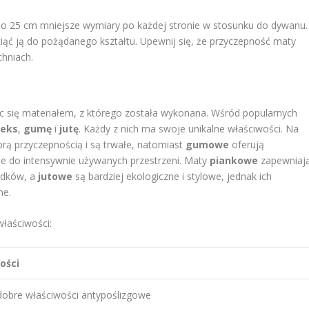
 do 25 cm mniejsze wymiary po każdej stronie w stosunku do dywanu.
ąć ją do pożądanego kształtu. Upewnij się, że przyczepność maty
chniach.
c się materiałem, z którego została wykonana. Wśród popularnych
teks
,
gumę
i
jutę
. Każdy z nich ma swoje unikalne właściwości. Na
brą przyczepnością i są trwałe, natomiast
gumowe
oferują
ne do intensywnie używanych przestrzeni. Maty
piankowe
zapewniaj
adków, a
jutowe
są bardziej ekologiczne i stylowe, jednak ich
ne.
właściwości:
ości
dobre właściwości antypoślizgowe