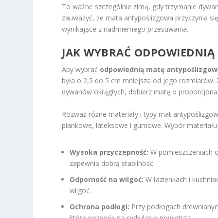
To ważne szczególnie zimą, gdy trzymanie dywan
zauważyć, że mata antypoślizgowa przyczynia się 
wynikające z nadmiernego przesuwania.
JAK
WYBRAĆ ODPOWIEDNIĄ
Aby wybrać
odpowiednią matę antypoślizgow
była o 2,5 do 5 cm mniejsza od jego rozmiarów.
dywanów okrągłych, dobierz matę o proporcjonaln
Rozważ różne materiały i typy mat antypoślizgow
piankowe, lateksowe i gumowe. Wybór materiału 
Wysoka przyczepność:
W pomieszczeniach o 
zapewnią dobrą stabilność.
Odporność na wilgoć:
W łazienkach i kuchnia
wilgoć.
Ochrona podłogi:
Przy podłogach drewnianych 
które pozwolą na cyrkulację powietrza.