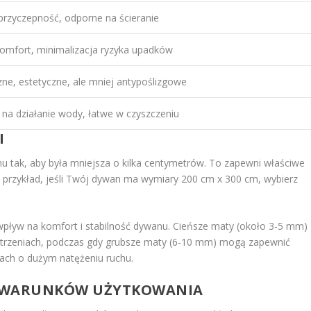
przyczepność, odporne na ścieranie
omfort, minimalizacja ryzyka upadków
zne, estetyczne, ale mniej antypoślizgowe
na działanie wody, łatwe w czyszczeniu
I
 tak, aby była mniejsza o kilka centymetrów. To zapewni właściwe
a przykład, jeśli Twój dywan ma wymiary 200 cm x 300 cm, wybierz
pływ na komfort i stabilność dywanu. Cieńsze maty (około 3-5 mm)
estrzeniach, podczas gdy grubsze maty (6-10 mm) mogą zapewnić
cach o dużym natężeniu ruchu.
I WARUNKÓW UŻYTKOWANIA