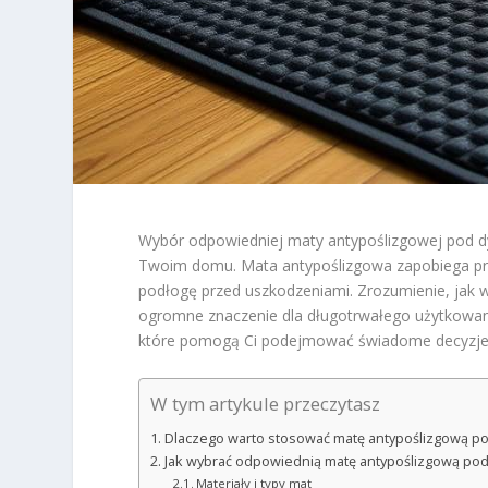
Wybór odpowiedniej maty antypoślizgowej pod d
Twoim domu. Mata antypoślizgowa zapobiega prz
podłogę przed uszkodzeniami. Zrozumienie, jak 
ogromne znaczenie dla długotrwałego użytkowan
które pomogą Ci podejmować świadome decyzje w
W tym artykule przeczytasz
Dlaczego warto stosować matę antypoślizgową p
Jak wybrać odpowiednią matę antypoślizgową po
Materiały i typy mat