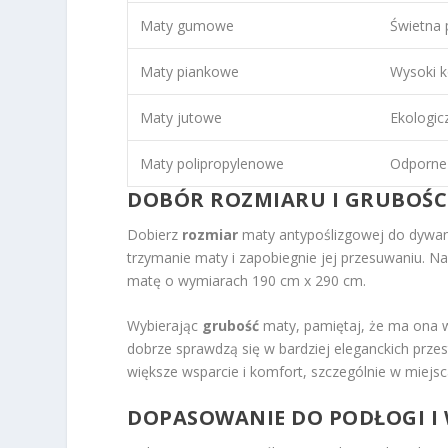
Maty gumowe
Świetna 
Maty piankowe
Wysoki k
Maty jutowe
Ekologic
Maty polipropylenowe
Odporne 
DOBÓR ROZMIARU I GRUBOŚC
Dobierz
rozmiar
maty antypoślizgowej do dywanu
trzymanie maty i zapobiegnie jej przesuwaniu. N
matę o wymiarach 190 cm x 290 cm.
Wybierając
grubość
maty, pamiętaj, że ma ona w
dobrze sprawdzą się w bardziej eleganckich prz
większe wsparcie i komfort, szczególnie w miejs
DOPASOWANIE DO PODŁOGI 