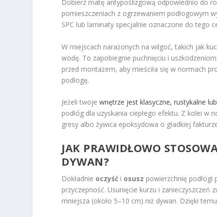
Dobierz matę antypoślizgową odpowiednio do rod
pomieszczeniach z ogrzewaniem podłogowym wybie
SPC lub laminaty specjalnie oznaczone do tego ce
W miejscach narażonych na wilgoć, takich jak kuc
wodę. To zapobiegnie puchnięciu i uszkodzeniom
przed montażem, aby mieściła się w normach pro
podłogę.
Jeżeli twoje
wnętrze jest klasyczne, rustykalne l
podłóg dla uzyskania ciepłego efektu. Z kolei w 
gresy albo żywica epoksydowa o gładkiej fakturz
JAK PRAWIDŁOWO STOSOWA
DYWAN?
Dokładnie
oczyść
i
osusz
powierzchnię podłogi 
przyczepność. Usunięcie kurzu i zanieczyszczeń 
mniejsza (około 5–10 cm) niż dywan. Dzięki tem