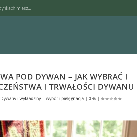
dynkach miesz...
WA POD DYWAN – JAK WYBRAĆ I
ECZEŃSTWA I TRWAŁOŚCI DYWANU
|
Dywany i wykładziny – wybór i pielęgnacja
|
0
|