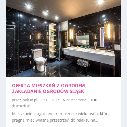
OFERTA MIESZKAŃ Z OGRODEM,
ZAKŁADANIE OGRODÓW ŚLĄSK
przez
look3d.pl
|
lut 13, 2017
|
Nieruchomości
|
0
|
Mieszkanie z ogrodem to marzenie wielu osób, które
pragną mieć własną przestrzeń do relaksu na...