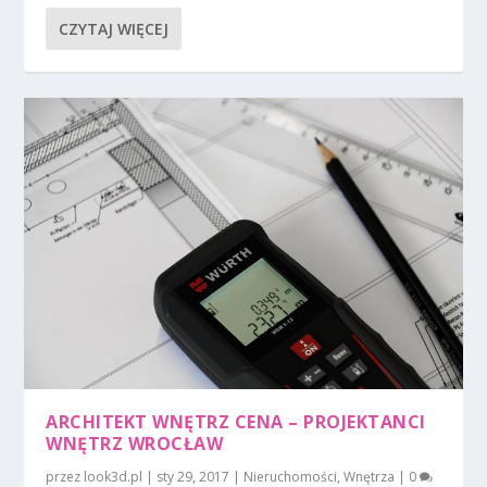
CZYTAJ WIĘCEJ
ARCHITEKT WNĘTRZ CENA – PROJEKTANCI
WNĘTRZ WROCŁAW
przez
look3d.pl
|
sty 29, 2017
|
Nieruchomości
,
Wnętrza
|
0