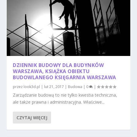
DZIENNIK BUDOWY DLA BUDYNKÓW
WARSZAWA, KSIĄŻKA OBIEKTU
BUDOWLANEGO KSIĘGARNIA WARSZAWA
przez
look3d.pl
|
lut 21, 2017
|
Budowa
|
0
|
Zarządzanie budową to nie tylko kwestia techniczna,
ale także prawna i administracyjna. Właściwe...
CZYTAJ WIĘCEJ