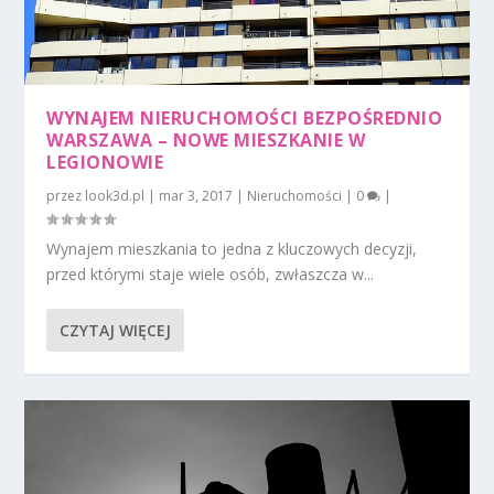
WYNAJEM NIERUCHOMOŚCI BEZPOŚREDNIO
WARSZAWA – NOWE MIESZKANIE W
LEGIONOWIE
przez
look3d.pl
|
mar 3, 2017
|
Nieruchomości
|
0
|
Wynajem mieszkania to jedna z kluczowych decyzji,
przed którymi staje wiele osób, zwłaszcza w...
CZYTAJ WIĘCEJ