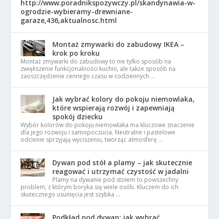
http://www.poradnikspozywczy.pl/skandynawia-w-
ogrodzie-wybieramy-drewniane-
garaze,436,aktualnosc.html
Montaż zmywarki do zabudowy IKEA –
krok po kroku
Montaż zmywarki do zabudowy to nie tylko sposób na
zwiększenie funkcjonalności kuchni, ale także sposób na
zaoszczędzenie cennego czasu w codziennych …
Jak wybrać kolory do pokoju niemowlaka,
które wspierają rozwój i zapewniają
spokój dziecku
Wybór kolorów do pokoju niemowlaka ma kluczowe znaczenie
dla jego rozwoju i samopoczucia. Neutralne i pastelowe
odcienie sprzyjają wyciszeniu, tworząc atmosferę …
Dywan pod stół a plamy – jak skutecznie
reagować i utrzymać czystość w jadalni
Plamy na dywanie pod stołem to powszechny
problem, z którym boryka się wiele osób. Kluczem do ich
skutecznego usunięcia jest szybka …
Podkład pod dywan: jak wybrać