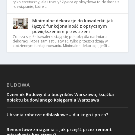
tylko estetyczny, ale i trwały? Żywica epoksydowa to doskonałe
rozwiązanie, które …
Minimalne dekoracje do kawalerki: jak
łączyć funkcjonalność z optycznym
powiększeniem przestrzeni
Zdarza się, że kawalerki stają się pułapką dla nadmiaru
dekoracji, które zamiast ułatwiać, tylko przeszkadzają w
codziennym funkcjonowaniu. Minimalne dekoracje, jeśli …
BUDOWA
Dziennik Budowy dla budynków Warszawa, książka
obiektu budowlanego Księgarnia Warszawa
Ubrania robocze odblaskowe – dla kogo i po co?
Remontowe zmagania – jak przejść przez remont
mieszkania bez stresu?