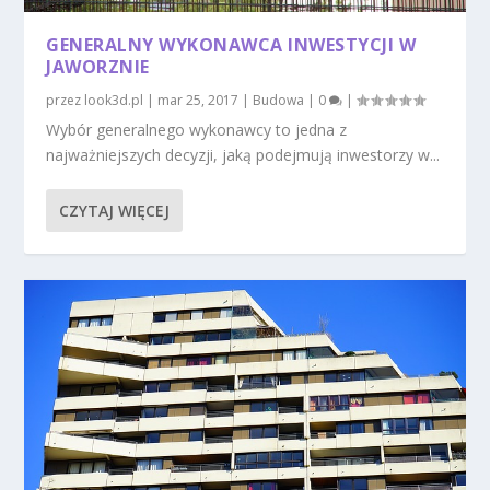
GENERALNY WYKONAWCA INWESTYCJI W
JAWORZNIE
przez
look3d.pl
|
mar 25, 2017
|
Budowa
|
0
|
Wybór generalnego wykonawcy to jedna z
najważniejszych decyzji, jaką podejmują inwestorzy w...
CZYTAJ WIĘCEJ