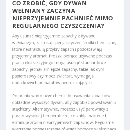
CO ZROBIĆ, GDY DYWAN
WEŁNIANY ZACZYNA
NIEPRZYJEMNIE PACHNIEĆ MIMO
REGULARNEGO CZYSZCZENIA?
Aby usunąć nieprzyjemne zapachy z dywanu
wełnianego, zastosuj specjalistyczne środki chemiczne,
które neutralizują przykry zapach i pozostawiają
przyjemny aromat. Proszki piorące używane podczas
prania ekstrakcyjnego mogą usunąć standardowe
zapachy, jednak silniejsze zapachy, takie jak dym
papierosowy czy mocz zwierząt, wymagają
dodatkowych preparatów neutralizujących.
Po praniu warto użyć chemii do usuwania zapachów i
dokładnie wysuszyć dywan, aby zapobiec powstawaniu
stęchlizny. Alternatywnie, możesz użyć parownicy z
parą o wysokiej temperaturze, co zabija bakterie i
eliminuje źródła nieprzyjemnych zapachów. Regularne
wietrzenie pomieszczenia również pomoże w eliminacji