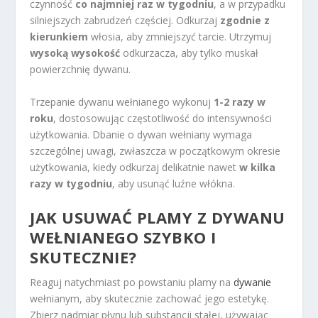
czynność
co najmniej raz w tygodniu
, a w przypadku
silniejszych zabrudzeń częściej. Odkurzaj
zgodnie z
kierunkiem
włosia, aby zmniejszyć tarcie. Utrzymuj
wysoką wysokość
odkurzacza, aby tylko muskał
powierzchnię dywanu.
Trzepanie dywanu wełnianego wykonuj
1-2 razy w
roku
, dostosowując częstotliwość do intensywności
użytkowania. Dbanie o dywan wełniany wymaga
szczególnej uwagi, zwłaszcza w początkowym okresie
użytkowania, kiedy odkurzaj delikatnie nawet
w kilka
razy w tygodniu
, aby usunąć luźne włókna.
JAK USUWAĆ PLAMY Z DYWANU
WEŁNIANEGO SZYBKO I
SKUTECZNIE?
Reaguj natychmiast po powstaniu plamy na
dywanie
wełnianym, aby skutecznie zachować jego estetykę.
Zbierz nadmiar płynu lub substancji stałej, używając