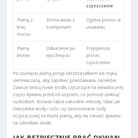
czyszczenie
Plamy z
Zimna woda z
Ogólna pomoc w
krwi,
szamponem
usuwaniu
moczu
Plamy
Odkurzenie po
Przyspiesza
błotne
wyschnięciu
proces
czyszczenia
Po usunięciu plamy posyp obrzeża talkiem lub mąką
ziemniaczaną, aby zapobiec powstawaniu zacieków.
Zawsze testuj nowe środki czyszczące na niewidocznej
części dywanu przed ich użyciem, co pomoże uniknąć
uszkodzeń. Rozważ także naturalne metody, takie jak
mieszanka wody i octu czy zastosowanie sody
oczyszczonej na tłuste plamy, aby nie narazić dywanu
na szkodliwe skutki.
JAK BEZPIECZNIE PRAĆ DYWAN