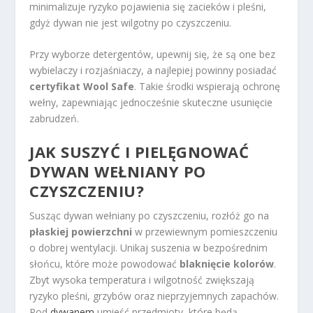
minimalizuje ryzyko pojawienia się zacieków i pleśni,
gdyż dywan nie jest wilgotny po czyszczeniu.
Przy wyborze detergentów, upewnij się, że są one bez
wybielaczy i rozjaśniaczy, a najlepiej powinny posiadać
certyfikat Wool Safe
. Takie środki wspierają ochronę
wełny, zapewniając jednocześnie skuteczne usunięcie
zabrudzeń.
JAK SUSZYĆ I PIELĘGNOWAĆ
DYWAN WEŁNIANY PO
CZYSZCZENIU?
Susząc dywan wełniany po czyszczeniu, rozłóż go na
płaskiej powierzchni
w przewiewnym pomieszczeniu
o dobrej wentylacji. Unikaj suszenia w bezpośrednim
słońcu, które może powodować
blaknięcie kolorów
.
Zbyt wysoka temperatura i wilgotność zwiększają
ryzyko pleśni, grzybów oraz nieprzyjemnych zapachów.
Pod
dywanem
umieść przedmioty, które będą