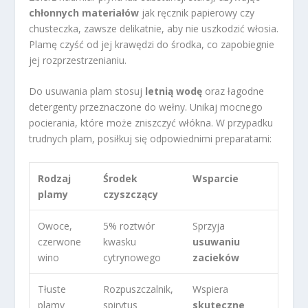
chłonnych materiałów
jak ręcznik papierowy czy
chusteczka, zawsze delikatnie, aby nie uszkodzić włosia.
Plamę czyść od jej krawędzi do środka, co zapobiegnie
jej rozprzestrzenianiu.
Do usuwania plam stosuj
letnią wodę
oraz łagodne
detergenty przeznaczone do wełny. Unikaj mocnego
pocierania, które może zniszczyć włókna. W przypadku
trudnych plam, posiłkuj się odpowiednimi preparatami:
Rodzaj
Środek
Wsparcie
plamy
czyszczący
Owoce,
5% roztwór
Sprzyja
czerwone
kwasku
usuwaniu
wino
cytrynowego
zacieków
Tłuste
Rozpuszczalnik,
Wspiera
plamy
spirytus
skuteczne