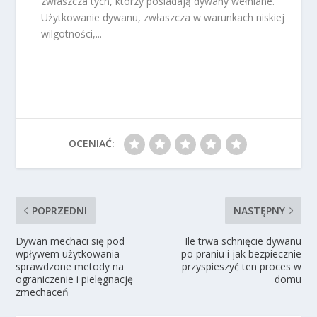
zwłaszcza tych, którzy posiadają dywany wełniane.
Użytkowanie dywanu, zwłaszcza w warunkach niskiej
wilgotności,...
OCENIAĆ:
POPRZEDNI
NASTĘPNY
Dywan mechaci się pod
Ile trwa schnięcie dywanu
wpływem użytkowania –
po praniu i jak bezpiecznie
sprawdzone metody na
przyspieszyć ten proces w
ograniczenie i pielęgnację
domu
zmechaceń