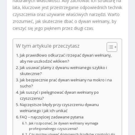
naturalnych właściwości. Aby zachować ich strukturę na
lata, kluczowe jest przestrzeganie odpowiednich technik
czyszczenia oraz używanie właściwych narzędzi. Warto
zrozumieć, jak skutecznie dbać o dywan wełniany, by
cieszyć się jego pięknem przez długi czas.
W tym artykule przeczytasz
Jak prawidłowo odkurzać i trzepać dywan wełniany,
aby nie uszkodzić włókien?
Jak usuwać plamy z dywanu wełnianego szybko i
skutecznie?
Jak bezpiecznie prać dywan wełniany na mokro i na
sucho?
Jak suszyć i pielęgnować dywan wełniany po
czyszczeniu?
Najczęstsze błędy przy czyszczeniu dywanu
wełnianego i jak ich unikać
FAQ – najczęściej zadawane pytania
Jak rozpoznać, że dywan wełniany wymaga
profesjonalnego czyszczenia?
Czy można używać domowych środków czystości do